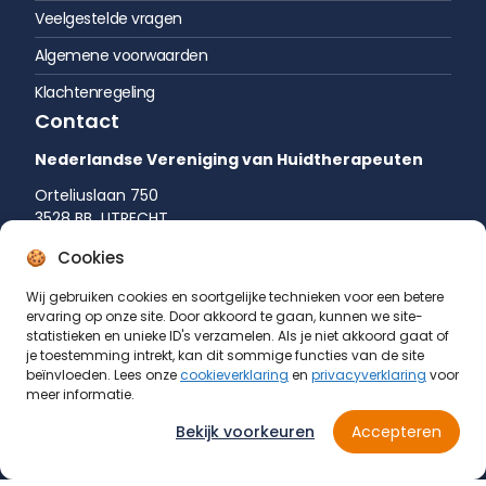
Veelgestelde vragen
Algemene voorwaarden
Klachtenregeling
Contact
Nederlandse Vereniging van Huidtherapeuten
Orteliuslaan 750
3528 BB UTRECHT
035 542 75 52
Cookies
info@huidtherapie.nl
Wij gebruiken cookies en soortgelijke technieken voor een betere
ervaring op onze site. Door akkoord te gaan, kunnen we site-
statistieken en unieke ID's verzamelen. Als je niet akkoord gaat of
je toestemming intrekt, kan dit sommige functies van de site
beïnvloeden. Lees onze
cookieverklaring
en
privacyverklaring
voor
meer informatie.
Bekijk voorkeuren
Accepteren
© Nederlandse Vereniging van Huidtherapeuten 2026
KvK: 40059208
Cookieverklaring
Privacyverklaring
Disclaimer
Website by
GeK