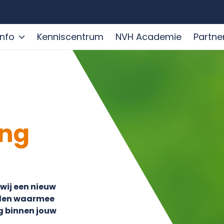
info
Kenniscentrum
NVH Academie
Partne
ng
wij een nieuw
eden waarmee
g binnen jouw