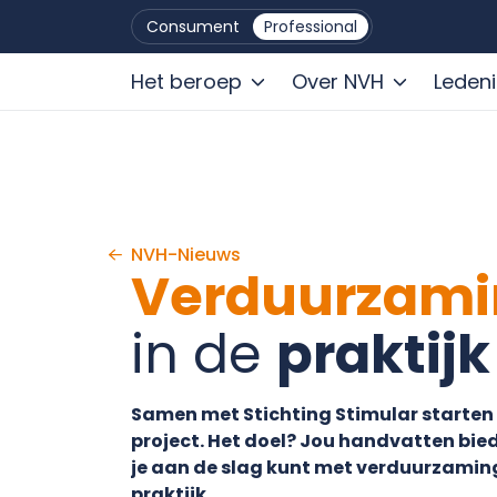
Consument
Professional
Het beroep
Over NVH
Leden
Ga naar de inhoud
NVH-Nieuws
Verduurzami
in de
praktijk
Samen met Stichting Stimular starten 
project. Het doel? Jou handvatten bi
je aan de slag kunt met verduurzamin
praktijk.