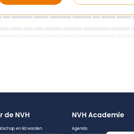
r de NVH
NVH Academie
tschap en lid worden
Agenda