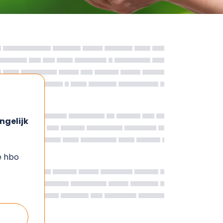
ngelijk
e hbo