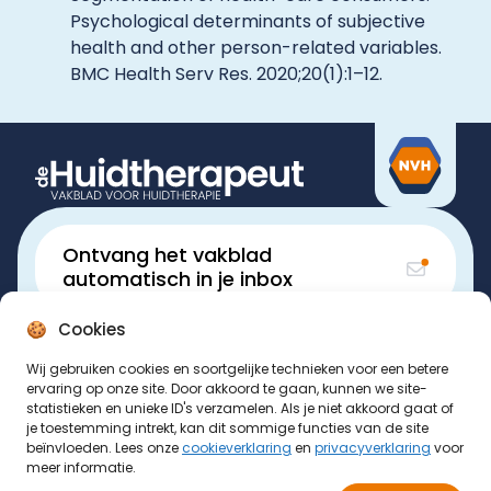
Psychological determinants of subjective
health and other person-related variables.
BMC Health Serv Res. 2020;20(1):1–12.
Ontvang het vakblad
automatisch in je inbox
Cookies
Volg
de Huidtherapeut
Wij gebruiken cookies en soortgelijke technieken voor een betere
ervaring op onze site. Door akkoord te gaan, kunnen we site-
© Nederlandse Vereniging van Huidtherapeuten 2026
statistieken en unieke ID's verzamelen. Als je niet akkoord gaat of
KvK: 40059208
Cookieverklaring
Privacyverklaring
je toestemming intrekt, kan dit sommige functies van de site
Disclaimer vakblad
Website by
GeK
beïnvloeden. Lees onze
cookieverklaring
en
privacyverklaring
voor
meer informatie.