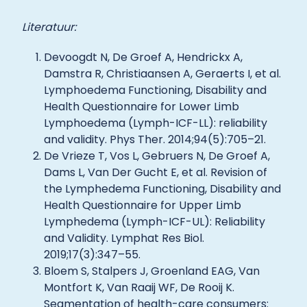
Literatuur:
Devoogdt N, De Groef A, Hendrickx A,
Damstra R, Christiaansen A, Geraerts I, et al.
Lymphoedema Functioning, Disability and
Health Questionnaire for Lower Limb
Lymphoedema (Lymph-ICF-LL): reliability
and validity. Phys Ther. 2014;94(5):705–21.
De Vrieze T, Vos L, Gebruers N, De Groef A,
Dams L, Van Der Gucht E, et al. Revision of
the Lymphedema Functioning, Disability and
Health Questionnaire for Upper Limb
Lymphedema (Lymph-ICF-UL): Reliability
and Validity. Lymphat Res Biol.
2019;17(3):347–55.
Bloem S, Stalpers J, Groenland EAG, Van
Montfort K, Van Raaij WF, De Rooij K.
Segmentation of health-care consumers: