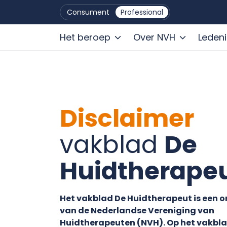
Consument
Professional
Het beroep
Over NVH
Leden
Ga naar de inhoud
Disclaimer
vakblad
De
Huidtherape
Het vakblad De Huidtherapeut is een o
van de Nederlandse Vereniging van
Huidtherapeuten (NVH).
Op het vakbla