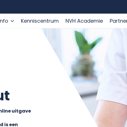
info
Kenniscentrum
NVH Academie
Partne
ut
nline uitgave
d is een