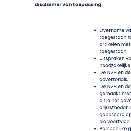
disclaimer van toepassing.
Overname van 
toegestaan z
artikelen met
toegestaan.
Uitspraken va
noodzakelijke
De NVH en de 
advertorials.
De NVH en de 
gemaakt met AI
altijd het gev
onjuistheden i
gebaseerd op 
die voortvloe
Persoonlijke 