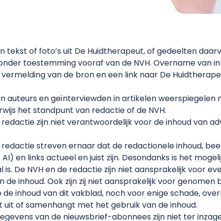
tekst of foto’s uit De Huidtherapeut, of gedeelten daarva
onder toestemming vooraf van de NVH. Overname van int
 vermelding van de bron en een link naar De Huidtherapeu
n auteurs en geïnterviewden in artikelen weerspiegelen n
rwijs het standpunt van redactie of de NVH.
redactie zijn niet verantwoordelijk voor de inhoud van ad
redactie streven ernaar dat de redactionele inhoud, be
) en links actueel en juist zijn. Desondanks is het mogelij
al is. De NVH en de redactie zijn niet aansprakelijk voor ev
n de inhoud. Ook zijn zij niet aansprakelijk voor genomen 
de inhoud van dit vakblad, noch voor enige schade, ove
it uit of samenhangt met het gebruik van de inhoud.
gegevens van de nieuwsbrief-abonnees zijn niet ter inza