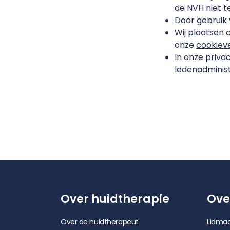
de NVH niet t
Door gebruik 
Wij plaatsen 
onze
cookieve
In onze
priva
ledenadminist
Over huidtherapie
Ove
Over de huidtherapeut
Lidmaa