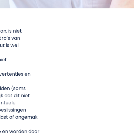
n, is niet
ro’s van
t is wel
iet
vertenties en
elden (soms
k dat dit niet
entuele
beslissingen
rlast of ongemak
ge en worden door