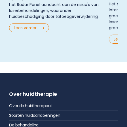
Het aant
het Radar Panel aandacht aan de risico's van
laten ve
laserbehandelingen, waaronder
groeit oo
huidbeschadiging door tatoeageverwijdering.
laserbeh
Lees verder
groei bre
Lees v
Over huidtherapie
Over de huidtherapeut
Soorten huidaandoeningen
De behandeling