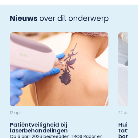
Nieuws
over dit onderwerp
12 april
22 decemb
Patiëntveiligheid bij
Huidsc
laserbehandelingen
tattoos
borgin
Op 6 april 2026 besteedden TROS Radar en