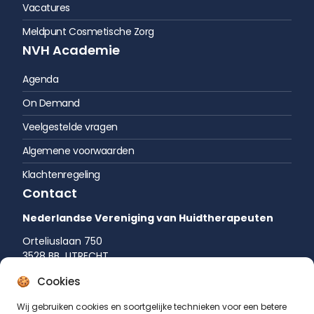
Vacatures
Meldpunt Cosmetische Zorg
NVH Academie
Agenda
On Demand
Veelgestelde vragen
Algemene voorwaarden
Klachtenregeling
Contact
Nederlandse Vereniging van Huidtherapeuten
Orteliuslaan 750
3528 BB UTRECHT
035 542 75 52
Cookies
info@huidtherapie.nl
Wij gebruiken cookies en soortgelijke technieken voor een betere