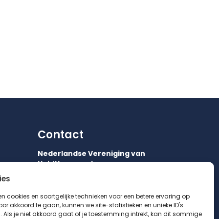
Contact
Nederlandse Vereniging van
Huidtherapeuten
ies
Orteliuslaan 750
3528 BB UTRECHT
en cookies en soortgelijke technieken voor een betere ervaring op
Door akkoord te gaan, kunnen we site-statistieken en unieke ID's
035 542 75 52
 Als je niet akkoord gaat of je toestemming intrekt, kan dit sommige
info@huidtherapie.nl