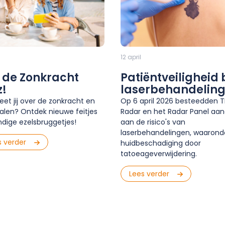
12 april
 de Zonkracht
Patiëntveiligheid b
z!
laserbehandelin
et jij over de zonkracht en
Op 6 april 2026 besteedden 
alen? Ontdek nieuwe feitjes
Radar en het Radar Panel aa
dige ezelsbruggetjes!
aan de risico's van
laserbehandelingen, waarond
s verder
huidbeschadiging door
tatoeageverwijdering.
Lees verder