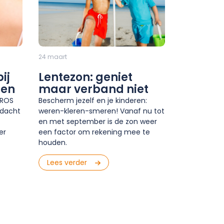
24 maart
ij
Lentezon: geniet
gen
maar verband niet
TROS
Bescherm jezelf en je kinderen:
ndacht
weren-kleren-smeren! Vanaf nu tot
en met september is de zon weer
er
een factor om rekening mee te
houden.
Lees verder