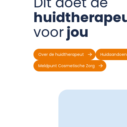
Dit doet de
huidtherape
voor
jou
Over de huidtherapeut
Huidaandoen
Meldpunt Cosmetische Zorg