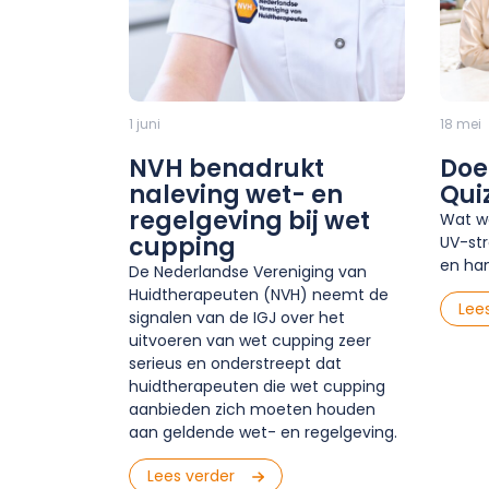
1 juni
18 mei
NVH benadrukt
Doe
naleving wet- en
Qui
regelgeving bij wet
Wat we
cupping
UV-str
en han
De Nederlandse Vereniging van
Huidtherapeuten (NVH) neemt de
Lee
signalen van de IGJ over het
uitvoeren van wet cupping zeer
serieus en onderstreept dat
huidtherapeuten die wet cupping
aanbieden zich moeten houden
aan geldende wet- en regelgeving.
Lees verder