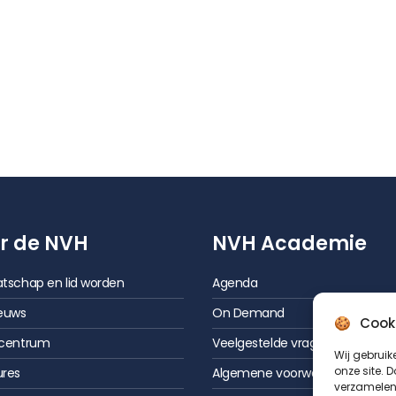
r de NVH
NVH Academie
tschap en lid worden
Agenda
euws
On Demand
Cook
scentrum
Veelgestelde vragen
Wij gebruik
onze site. 
ures
Algemene voorwaarden
verzamelen.