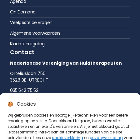
Veelgestelde vragen
Algemene voorwaarden
Klachtenregeling
Contact
Nederlandse Vereniging van Huidtherapeuten
Orteliuslaan 750
3528 BB UTRECHT
035 542 75 52
info@huidtherapie.nl
Cookies
Wij gebruiken cookies en soortgelijke technieken voor een betere
ervaring op onze site. Door akkoord te gaan, kunnen we site-
statistieken en unieke ID's verzamelen. Als je niet akkoord gaat of
je toestemming intrekt, kan dit sommige functies van de site
beïnvloeden. Lees onze
cookieverklaring
en
privacyverklaring
voor
meer informatie.
© Nederlandse Vereniging van Huidtherapeuten 2026
KvK: 40059208
Cookieverklaring
Privacyverklaring