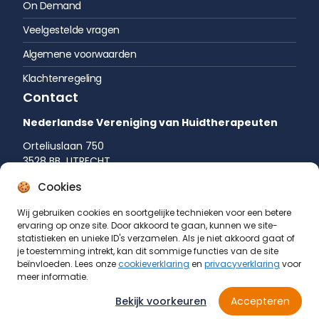
On Demand
Veelgestelde vragen
Algemene voorwaarden
Klachtenregeling
Contact
Nederlandse Vereniging van Huidtherapeuten
Orteliuslaan 750
3528 BB UTRECHT
035 542 75 52
Cookies
info@huidtherapie.nl
Wij gebruiken cookies en soortgelijke technieken voor een betere
ervaring op onze site. Door akkoord te gaan, kunnen we site-
statistieken en unieke ID's verzamelen. Als je niet akkoord gaat of
je toestemming intrekt, kan dit sommige functies van de site
beïnvloeden. Lees onze
cookieverklaring
en
privacyverklaring
voor
meer informatie.
Bekijk voorkeuren
Accepteren
© Nederlandse Vereniging van Huidtherapeuten 2026
KvK: 40059208
Cookieverklaring
Privacyverklaring