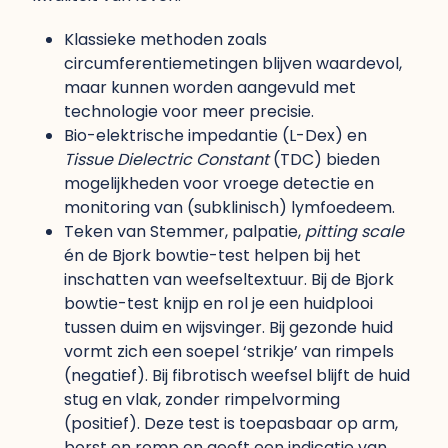
Klassieke methoden zoals
circumferentiemetingen blijven waardevol,
maar kunnen worden aangevuld met
technologie voor meer precisie.
Bio-elektrische impedantie (L-Dex) en
Tissue Dielectric Constant
(TDC) bieden
mogelijkheden voor vroege detectie en
monitoring van (subklinisch) lymfoedeem.
Teken van Stemmer, palpatie,
pitting scale
én de Bjork bowtie-test helpen bij het
inschatten van weefseltextuur. Bij de Bjork
bowtie-test knijp en rol je een huidplooi
tussen duim en wijsvinger. Bij gezonde huid
vormt zich een soepel ‘strikje’ van rimpels
(negatief). Bij fibrotisch weefsel blijft de huid
stug en vlak, zonder rimpelvorming
(positief). Deze test is toepasbaar op arm,
borst en romp en geeft een indicatie van