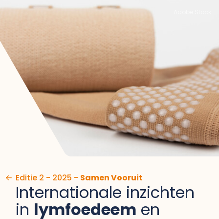
Ga naar de inhoud
Adobe Stock
Editie 2 - 2025 -
Samen Vooruit
Internationale inzichten
in
lymfoedeem
en