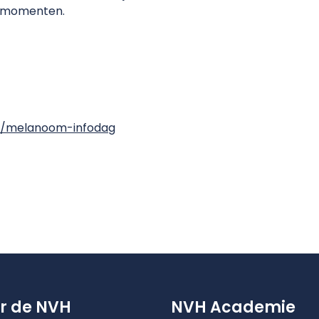
e momenten.
l/melanoom-infodag
r de NVH
NVH Academie