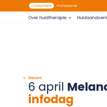
Consument
Professional
Over huidtherapie
Huidaandoen
Ga naar de inhoud
Nieuws
6 april
Melan
infodag