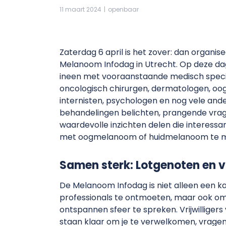
11 maart 2024
|
openbaar
Zaterdag 6 april is het zover: dan organi
Melanoom Infodag in Utrecht. Op deze da
ineen met vooraanstaande medisch speci
oncologisch chirurgen, dermatologen, ooga
internisten, psychologen en nog vele ander
behandelingen belichten, prangende vr
waardevolle inzichten delen die interessan
met oogmelanoom of huidmelanoom te m
Samen sterk: Lotgenoten en vr
De Melanoom Infodag is niet alleen een 
professionals te ontmoeten, maar ook om
ontspannen sfeer te spreken. Vrijwilliger
staan klaar om je te verwelkomen, vrage