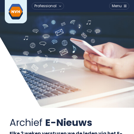
Professional
Menu
Ga naar de inhoud
Archief
E-Nieuws
Elke 2 weken versturen we de leden via het E-