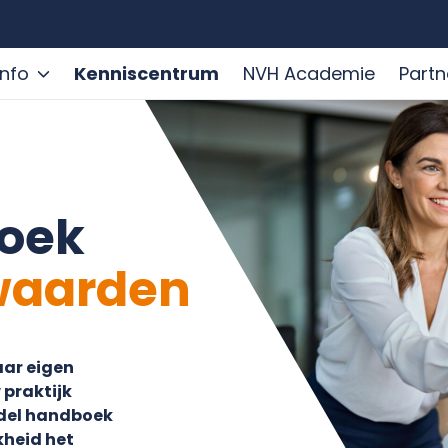
info
Kenniscentrum
NVH Academie
Partn
oek
waarden
aar eigen
 praktijk
odel handboek
kheid het