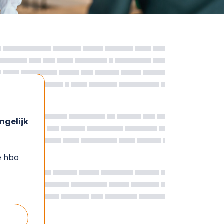
ngelijk
e hbo