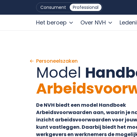
Consument
Professional
Het beroep
Over NVH
Leden
Ga naar de inhoud
Personeels­zaken
Model
Handb
Arbeidsvoor
De NVH biedt een model Handboek
Arbeidsvoorwaarden aan, waarin je n
inzicht arbeidsvoorwaarden voor jouw
kunt vastleggen. Daarbij biedt het m
werkgevers en werknemers de mogelij