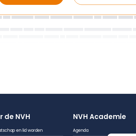
r de NVH
NVH Academie
tschap en lid worden
Agenda