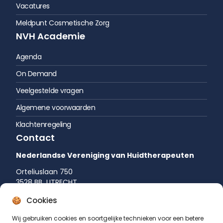
Vacatures
Meldpunt Cosmetische Zorg
NVH Academie
Agenda
On Demand
Veelgestelde vragen
Algemene voorwaarden
Klachtenregeling
Contact
Nederlandse Vereniging van Huidtherapeuten
Orteliuslaan 750
3528 BB UTRECHT
035 542 75 52
Cookies
info@huidtherapie.nl
Wij gebruiken cookies en soortgelijke technieken voor een betere