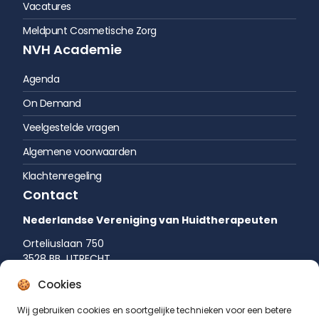
Vacatures
Meldpunt Cosmetische Zorg
NVH Academie
Agenda
On Demand
Veelgestelde vragen
Algemene voorwaarden
Klachtenregeling
Contact
Nederlandse Vereniging van Huidtherapeuten
Orteliuslaan 750
3528 BB UTRECHT
035 542 75 52
Cookies
info@huidtherapie.nl
Wij gebruiken cookies en soortgelijke technieken voor een betere