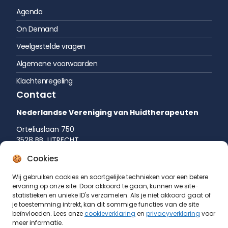
Agenda
On Demand
Veelgestelde vragen
Algemene voorwaarden
Klachtenregeling
Contact
Nederlandse Vereniging van Huidtherapeuten
Orteliuslaan 750
3528 BB UTRECHT
035 542 75 52
Cookies
info@huidtherapie.nl
Wij gebruiken cookies en soortgelijke technieken voor een betere
ervaring op onze site. Door akkoord te gaan, kunnen we site-
statistieken en unieke ID's verzamelen. Als je niet akkoord gaat of
je toestemming intrekt, kan dit sommige functies van de site
beïnvloeden. Lees onze
cookieverklaring
en
privacyverklaring
voor
meer informatie.