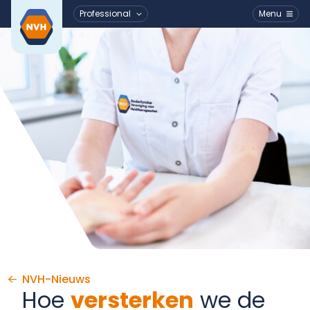
Professional
Menu
Ga naar de inhoud
NVH-Nieuws
Hoe
versterken
we de