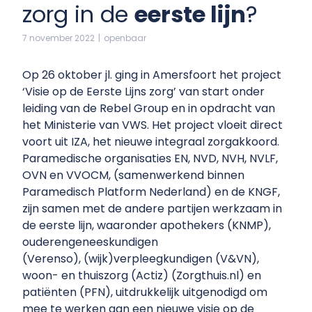
zorg in de
eerste lijn
?
7 november 2022
|
openbaar
Op 26 oktober jl. ging in Amersfoort het project
‘Visie op de Eerste Lijns zorg’ van start onder
leiding van de Rebel Group en in opdracht van
het Ministerie van VWS. Het project vloeit direct
voort uit IZA, het nieuwe integraal zorgakkoord.
Paramedische organisaties EN, NVD, NVH, NVLF,
OVN en VVOCM, (samenwerkend binnen
Paramedisch Platform Nederland) en de KNGF,
zijn samen met de andere partijen werkzaam in
de eerste lijn, waaronder apothekers (KNMP),
ouderengeneeskundigen
(Verenso), (wijk)verpleegkundigen (V&VN),
woon- en thuiszorg (Actiz) (Zorgthuis.nl) en
patiënten (PFN), uitdrukkelijk uitgenodigd om
mee te werken aan een nieuwe visie op de