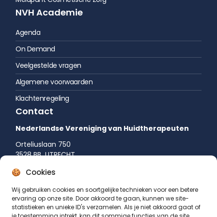
NVH Academie
Agenda
On Demand
Veelgestelde vragen
Algemene voorwaarden
Klachtenregeling
Contact
Nederlandse Vereniging van Huidtherapeuten
Orteliuslaan 750
3528 BB UTRECHT
035 542 75 52
Cookies
info@huidtherapie.nl
Wij gebruiken cookies en soortgelijke technieken voor een betere
ervaring op onze site. Door akkoord te gaan, kunnen we site-
statistieken en unieke ID's verzamelen. Als je niet akkoord gaat of
je toestemming intrekt, kan dit sommige functies van de site