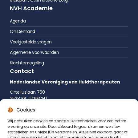
NVH Academie
Agenda
On Demand
Veelgestelde vragen
Algemene voorwaarden
Klachtenregeling
Contact
Nederlandse Vereniging van Huidtherapeuten
Orteliuslaan 750
3528 BB UTRECHT
035 542 75 52
Cookies
info@huidtherapie.nl
Wij gebruiken cookies en soortgelijke technieken voor een betere
ervaring op onze site. Door akkoord te gaan, kunnen we site-
statistieken en unieke ID's verzamelen. Als je niet akkoord gaat of
je toestemming intrekt, kan dit sommige functies van de site