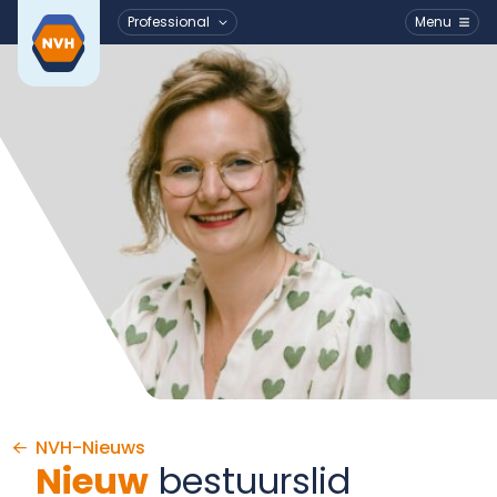
Professional
Menu
Ga naar de inhoud
NVH-Nieuws
Nieuw
bestuurslid