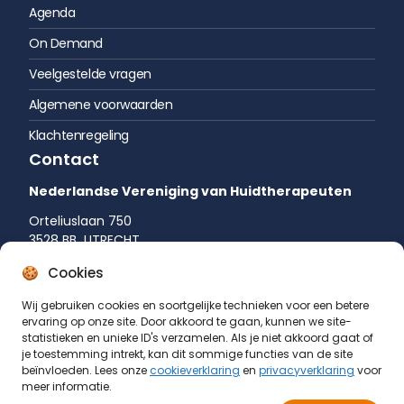
Agenda
On Demand
Veelgestelde vragen
Algemene voorwaarden
Klachtenregeling
Contact
Nederlandse Vereniging van Huidtherapeuten
Orteliuslaan 750
3528 BB UTRECHT
035 542 75 52
Cookies
info@huidtherapie.nl
Wij gebruiken cookies en soortgelijke technieken voor een betere
ervaring op onze site. Door akkoord te gaan, kunnen we site-
statistieken en unieke ID's verzamelen. Als je niet akkoord gaat of
je toestemming intrekt, kan dit sommige functies van de site
beïnvloeden. Lees onze
cookieverklaring
en
privacyverklaring
voor
meer informatie.