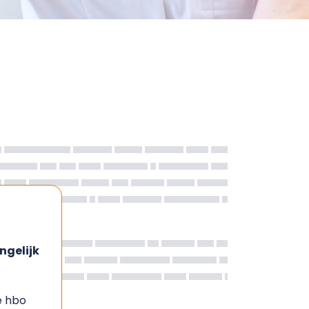
ngelijk
e hbo