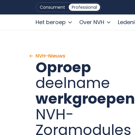
Consument
Professional
Het beroep
Over NVH
Leden
Ga naar de inhoud
NVH-Nieuws
Oproep
deelname
werkgroepen
NVH-
Zorgmodules