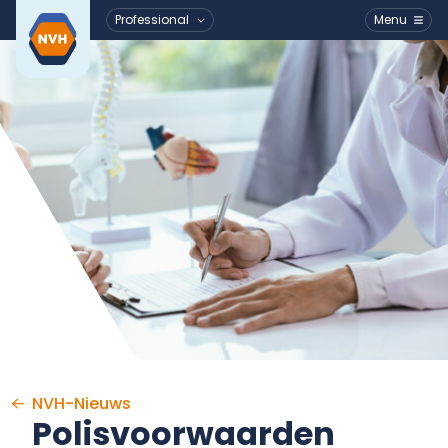
Professional
Menu
Ga naar de inhoud
NVH-Nieuws
Polisvoorwaarden