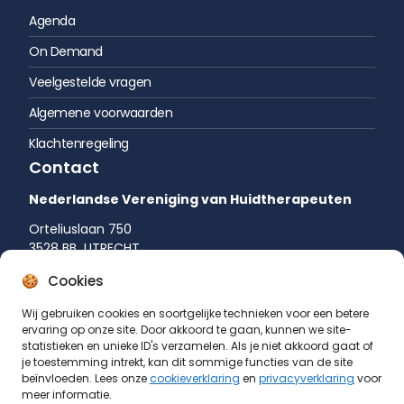
Agenda
On Demand
Veelgestelde vragen
Algemene voorwaarden
Klachtenregeling
Contact
Nederlandse Vereniging van Huidtherapeuten
Orteliuslaan 750
3528 BB UTRECHT
035 542 75 52
Cookies
info@huidtherapie.nl
Wij gebruiken cookies en soortgelijke technieken voor een betere
ervaring op onze site. Door akkoord te gaan, kunnen we site-
statistieken en unieke ID's verzamelen. Als je niet akkoord gaat of
je toestemming intrekt, kan dit sommige functies van de site
beïnvloeden. Lees onze
cookieverklaring
en
privacyverklaring
voor
meer informatie.