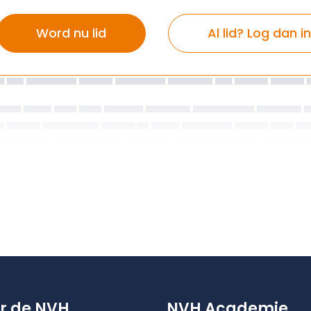
Word nu lid
Al lid? Log dan in
r de NVH
NVH Academie