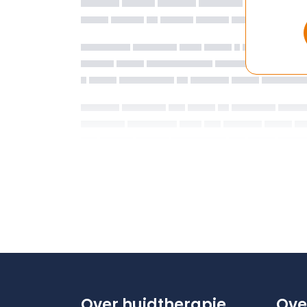
Over huidtherapie
Ove