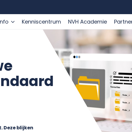
info
Kenniscentrum
NVH Academie
Partne
we
andaard
. Deze blijken