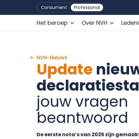
Consument
Professional
Het beroep
Over NVH
Leden
Ga naar de inhoud
NVH-Nieuws
Update
nieu
declaratiest
jouw vragen
beantwoord
De eerste nota’s van 2025 zijn gemaakt