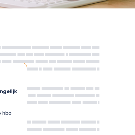
ngelijk
e hbo