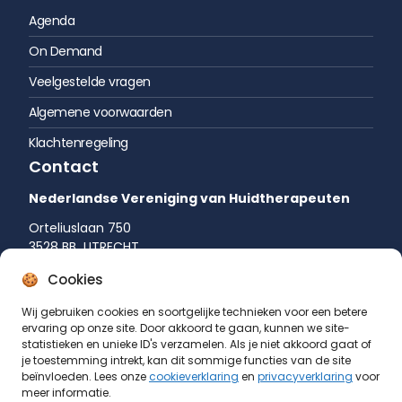
Agenda
On Demand
Veelgestelde vragen
Algemene voorwaarden
Klachtenregeling
Contact
Nederlandse Vereniging van Huidtherapeuten
Orteliuslaan 750
3528 BB UTRECHT
035 542 75 52
Cookies
info@huidtherapie.nl
Wij gebruiken cookies en soortgelijke technieken voor een betere
ervaring op onze site. Door akkoord te gaan, kunnen we site-
statistieken en unieke ID's verzamelen. Als je niet akkoord gaat of
je toestemming intrekt, kan dit sommige functies van de site
beïnvloeden. Lees onze
cookieverklaring
en
privacyverklaring
voor
meer informatie.