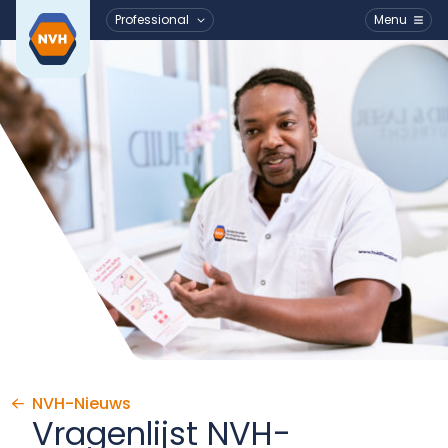
Professional
Menu
Ga naar de inhoud
NVH-Nieuws
Vragenlijst NVH-