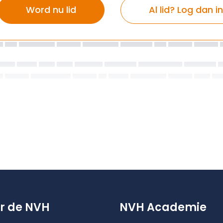
Word nu lid
Al lid? Log dan in
r de NVH
NVH Academie