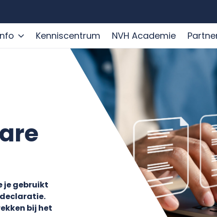
info
Kenniscentrum
NVH Academie
Partne
ware
 je gebruikt
declaratie.
ekken bij het