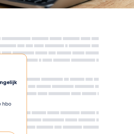
ngelijk
e hbo