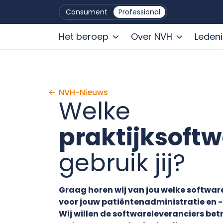
Consument
Professional
Het beroep
Over NVH
Leden
Ga naar de inhoud
NVH-Nieuws
Welke
praktijksoft
gebruik jij?
Graag horen wij van jou welke software
voor jouw patiëntenadministratie en -
Wij willen de softwareleveranciers betr