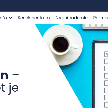
info
Kenniscentrum
NVH Academie
Partne
en
–
 je