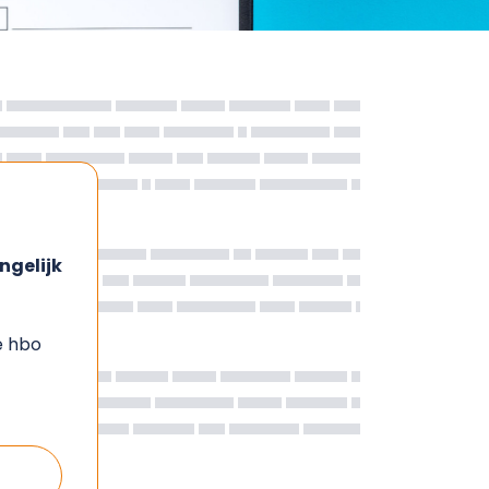
ngelijk
e hbo