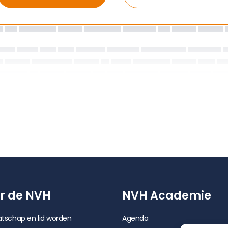
r de NVH
NVH Academie
tschap en lid worden
Agenda