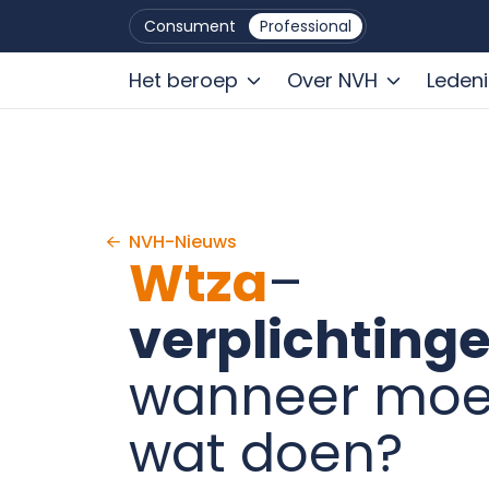
Consument
Professional
Het beroep
Over NVH
Leden
Ga naar de inhoud
NVH-Nieuws
Wtza
–
verplichting
wanneer moet
wat doen?