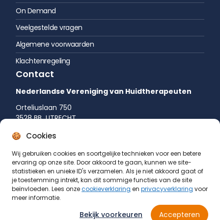
On Demand
Veelgestelde vragen
Algemene voorwaarden
Klachtenregeling
Contact
Nederlandse Vereniging van Huidtherapeuten
Orteliuslaan 750
3528 BB UTRECHT
035 542 75 52
Cookies
info@huidtherapie.nl
Wij gebruiken cookies en soortgelijke technieken voor een betere
ervaring op onze site. Door akkoord te gaan, kunnen we site-
statistieken en unieke ID's verzamelen. Als je niet akkoord gaat of
je toestemming intrekt, kan dit sommige functies van de site
beïnvloeden. Lees onze
cookieverklaring
en
privacyverklaring
voor
meer informatie.
Bekijk voorkeuren
Accepteren
© Nederlandse Vereniging van Huidtherapeuten 2026