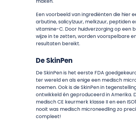
maken.
Een voorbeeld van ingrediënten die hier een 
arbutine, salicylzuur, melkzuur, peptiden 
vitamine-C. Door huidverzorging op een 
wijze in te zetten, worden voorspelbare e
resultaten bereikt.
De SkinPen
De SkinPen is het eerste FDA goedgekeur
ter wereld en als enige een medisch micr
noemen. Ook is de SkinPen in tegenstellin
ontwikkeld én geproduceerd in Amerika. 
medisch CE keurmerk klasse II en een ISO1
nooit was medisch microneedling zo precies
compleet!