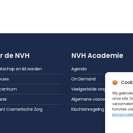
r de NVH
NVH Academie
tschap en lid worden
Agenda
euws
On Demand
Cook
scentrum
Veelgestelde vragen
Wij gebruik
onze site. 
ures
Algemene voorwaarden
verzamelen.
unt Cosmetische Zorg
Klachtenregeling
functies va
privacyverk