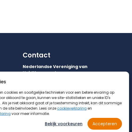
Contact
Nederlandse Vereniging van
Huidtherapeuten
ies
Orteliuslaan 750
3528 BB UTRECHT
en cookies en soortgelijke technieken voor een betere ervaring op
Door akkoord te gaan, kunnen we site-statistieken en unieke ID's
035 542 75 52
 Als je niet akkoord gaat of je toestemming intrekt, kan dit sommige
info@huidtherapie.nl
n de site beïnvloeden. Lees onze
cookieverklaring
en
laring
voor meer informatie.
Bekijk voorkeuren
Accepteren