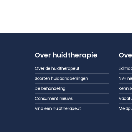
Over huidtherapie
Ove
Over de huidtherapeut
Lidmaa
Soorten huidaandoeningen
NVH ni
De behandeling
Kenni
Consument nieuws
Vacat
Vind een huidtherapeut
Meldp