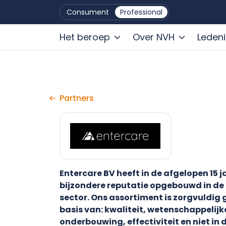
Consument
Professional
Het beroep
Over NVH
Leden
Ga naar de inhoud
Partners
Entercare BV heeft in de afgelopen 15 j
bijzondere reputatie opgebouwd in de
sector. Ons assortiment is zorgvuldig 
basis van: kwaliteit, wetenschappelijk
onderbouwing, effectiviteit en niet in 