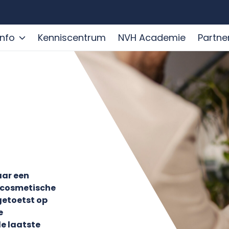
info
Kenniscentrum
NVH Academie
Partne
aar een
 cosmetische
getoetst op
e
de laatste