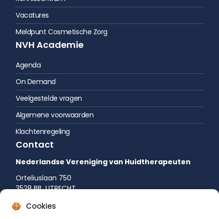
Vacatures
Meldpunt Cosmetische Zorg
NVH Academie
Agenda
On Demand
Veelgestelde vragen
Algemene voorwaarden
Klachtenregeling
Contact
Nederlandse Vereniging van Huidtherapeuten
Orteliuslaan 750
3528 BB UTRECHT
035 542 75 52
Cookies
info@huidtherapie.nl