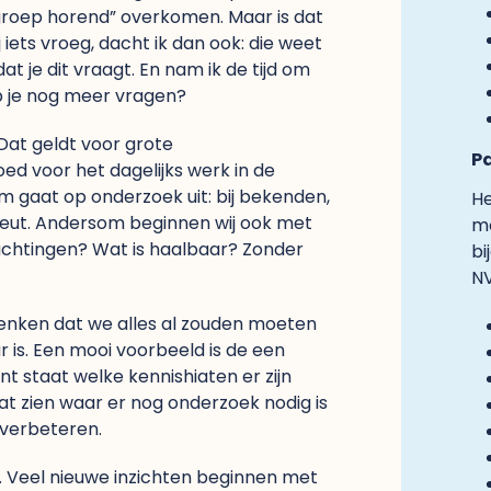
 groep horend” overkomen. Maar is dat
 iets vroeg, dacht ik dan ook: die weet
dat je dit vraagt. En nam ik de tijd om
b je nog meer vragen?
 Dat geldt voor grote
P
ed voor het dagelijks werk in de
m gaat op onderzoek uit: bij bekenden,
He
erapeut. Andersom beginnen wij ook met
mo
achtingen? Wat is haalbaar? Zonder
bi
NV
denken dat we alles al zouden moeten
 is. Een mooi voorbeeld is de een
t staat welke kennishiaten er zijn
at zien waar er nog onderzoek nodig is
 verbeteren.
. Veel nieuwe inzichten beginnen met