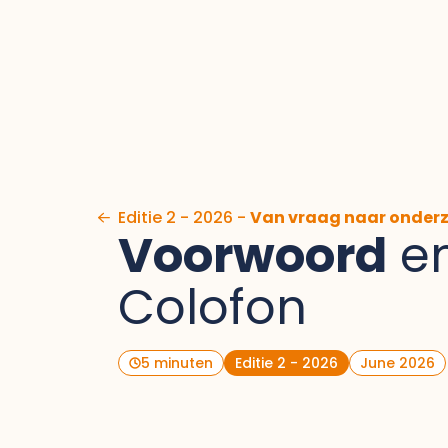
Ga naar de inhoud
Editie 2 - 2026 -
Van vraag naar onder
Voorwoord
e
Colofon
5 minuten
Editie 2 - 2026
June 2026