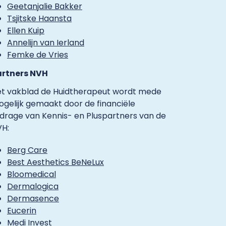
Geetanjalie Bakker
Tsjitske Haansta
Ellen Kuip
Annelijn van Ierland
Femke de Vries
artners NVH
t vakblad de Huidtherapeut wordt mede
gelijk gemaakt door de financiële
jdrage van Kennis- en Pluspartners van de
H:
Berg Care
Best Aesthetics BeNeLux
Bloomedical
Dermalogica
Dermasence
Eucerin
Medi Invest