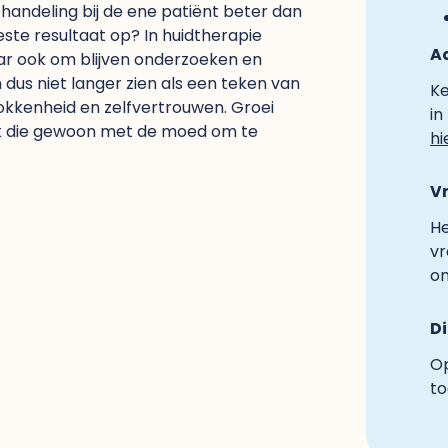
andeling bij de ene patiënt beter dan
ste resultaat op? In huidtherapie
A
ar ook om blijven onderzoeken en
 dus niet langer zien als een teken van
Ke
rokkenheid en zelfvertrouwen. Groei
in
int die gewoon met de moed om te
hi
V
He
vr
on
D
Op
to