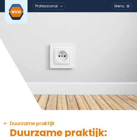
Professional
Menu
Ga naar de inhoud
Duurzame praktijk
Duurzame praktijk: