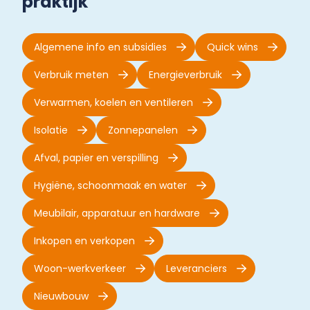
praktijk
Algemene info en subsidies
Quick wins
Verbruik meten
Energieverbruik
Verwarmen, koelen en ventileren
Isolatie
Zonnepanelen
Afval, papier en verspilling
Hygiëne, schoonmaak en water
Meubilair, apparatuur en hardware
Inkopen en verkopen
Woon-werkverkeer
Leveranciers
Nieuwbouw