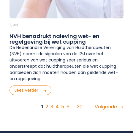
1 juni
NVH benadrukt naleving wet- en
regelgeving bij wet cupping
De Nederlandse Vereniging van Huidtherapeuten
(NVH) neemt de signalen van de IGJ over het
uitvoeren van wet cupping zeer serieus en
onderstreept dat huidtherapeuten die wet cupping
aanbieden zich moeten houden aan geldende wet-
en regelgeving.
Lees verder
1
2
3
4
5
6
…
30
Volgende