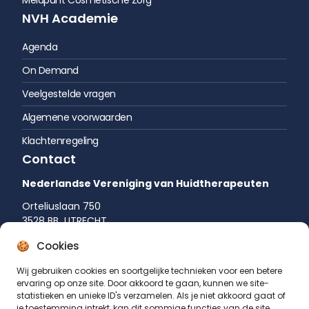
NVH Academie
Agenda
On Demand
Veelgestelde vragen
Algemene voorwaarden
Klachtenregeling
Contact
Nederlandse Vereniging van Huidtherapeuten
Orteliuslaan 750
3528 BB UTRECHT
035 542 75 52
Cookies
info@huidtherapie.nl
Wij gebruiken cookies en soortgelijke technieken voor een betere
ervaring op onze site. Door akkoord te gaan, kunnen we site-
statistieken en unieke ID's verzamelen. Als je niet akkoord gaat of
je toestemming intrekt, kan dit sommige functies van de site