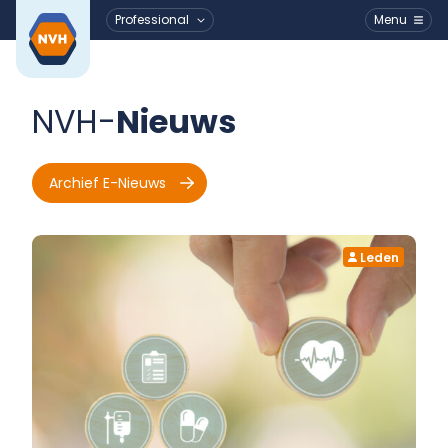
Professional
Menu
Ga naar de inhoud
NVH-
Nieuws
Archief E-Nieuws
Leden